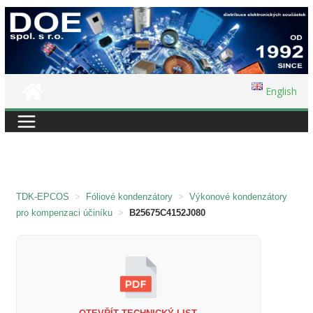
Přeskočit
na
obsah
English
TDK-EPCOS
>
Fóliové kondenzátory
>
Výkonové kondenzátory
pro kompenzaci účiníku
>
B25675C4152J080