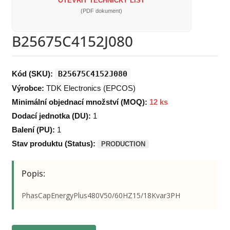
OTEVŘÍT TECHNICKÝ LIST
(PDF dokument)
B25675C4152J080
Kód (SKU):
B25675C4152J080
Výrobce:
TDK Electronics (EPCOS)
Minimální objednací množství (MOQ):
12 ks
Dodací jednotka (DU):
1
Balení (PU):
1
Stav produktu (Status):
PRODUCTION
Popis:
PhasCapEnergyPlus480V50/60HZ15/18Kvar3PH