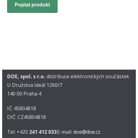
Poptat produkt
DOE, spol. s r.o.
distribuce elektronických součástek
U Družstva Ideál 1260/7
140 00 Praha 4
IČ: 45804818
DIČ: CZ45804818
Tel: +420
241 412 033
E-mail:
doe@doe.cz