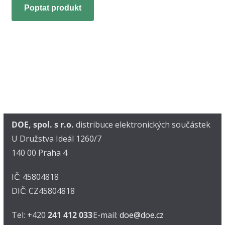
Poptat produkt
DOE, spol. s r.o.
distribuce elektronických součástek
U Družstva Ideál 1260/7
140 00 Praha 4
IČ: 45804818
DIČ: CZ45804818
Tel: +420
241 412 033
E-mail:
doe@doe.cz