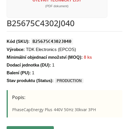
OTEVŘÍT TECHNICKÝ LIST
(PDF dokument)
B25675C4302J040
Kód (SKU):
B25675C4302J040
Výrobce:
TDK Electronics (EPCOS)
Minimální objednací množství (MOQ):
8 ks
Dodací jednotka (DU):
1
Balení (PU):
1
Stav produktu (Status):
PRODUCTION
Popis:
PhaseCapEnergy Plus 440V 50Hz 30kvar 3PH