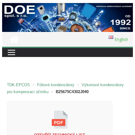
Přeskočit
na
obsah
English
TDK-EPCOS
>
Fóliové kondenzátory
>
Výkonové kondenzátory
pro kompenzaci účiníku
>
B25675C4302J040