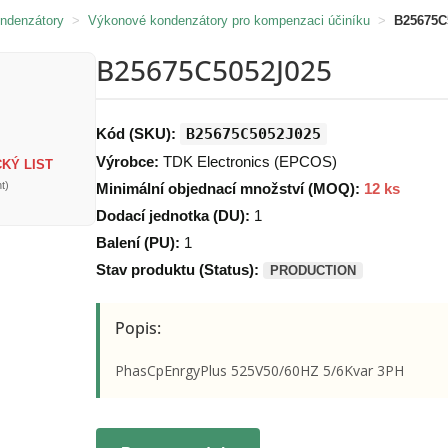
ondenzátory
>
Výkonové kondenzátory pro kompenzaci účiníku
>
B25675C
B25675C5052J025
Kód (SKU):
B25675C5052J025
Výrobce:
TDK Electronics (EPCOS)
KÝ LIST
t)
Minimální objednací množství (MOQ):
12 ks
Dodací jednotka (DU):
1
Balení (PU):
1
Stav produktu (Status):
PRODUCTION
Popis:
PhasCpEnrgyPlus 525V50/60HZ 5/6Kvar 3PH