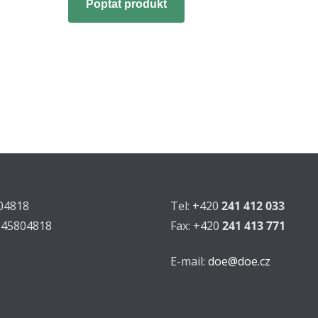
Poptat produkt
804818
Tel: +420
241 412 033
Z45804818
Fax: +420
241 413 771
E-mail:
doe@doe.cz