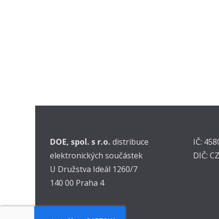
DOE, spol. s r.o.
distribuce
IČ: 45
elektronických součástek
DIČ: C
U Družstva Ideál 1260/7
140 00 Praha 4