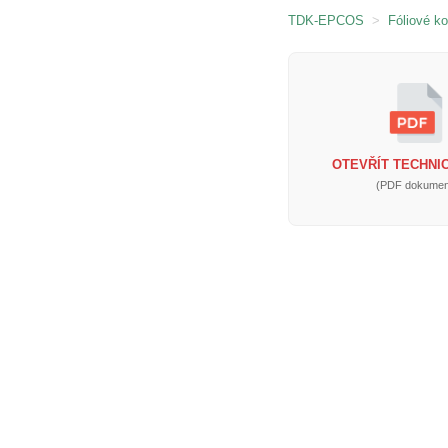
TDK-EPCOS
>
Fóliové k
OTEVŘÍT TECHNIC
(PDF dokumen