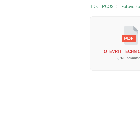
TDK-EPCOS
>
Fóliové k
OTEVŘÍT TECHNIC
(PDF dokumen