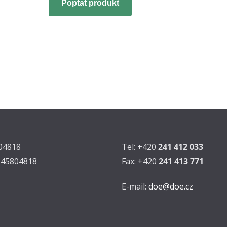
Poptat produkt
804818
Tel: +420
241 412 033
Z45804818
Fax: +420
241 413 771
E-mail:
doe@doe.cz