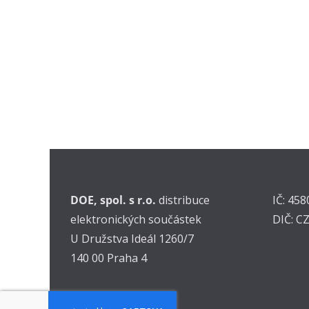
DOE, spol. s r.o.
distribuce
IČ: 45
elektronických součástek
DIČ: C
U Družstva Ideál 1260/7
140 00 Praha 4