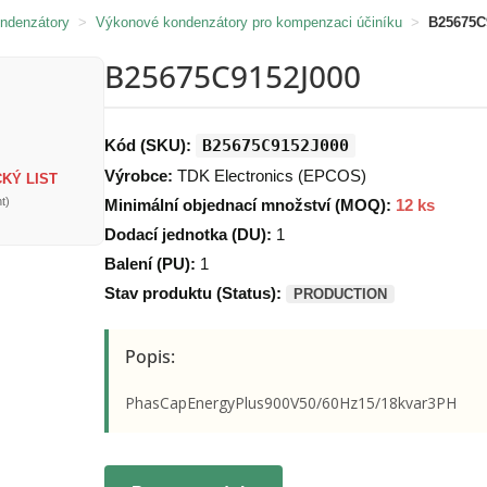
ondenzátory
>
Výkonové kondenzátory pro kompenzaci účiníku
>
B25675C
B25675C9152J000
Kód (SKU):
B25675C9152J000
Výrobce:
TDK Electronics (EPCOS)
KÝ LIST
t)
Minimální objednací množství (MOQ):
12 ks
Dodací jednotka (DU):
1
Balení (PU):
1
Stav produktu (Status):
PRODUCTION
Popis:
PhasCapEnergyPlus900V50/60Hz15/18kvar3PH