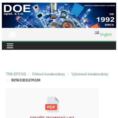
Přeskočit
na
obsah
English
TDK-EPCOS
>
Fóliové kondenzátory
>
Výkonové kondenzátory
>
B25631B1127K100