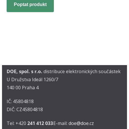
Poptat produkt
DOE, spol. s r.o.
distribuce elektronických součástek
U Družstva Ideál 1260/7
140 00 Praha 4
IČ: 45804818
DIČ: CZ45804818
Tel: +420
241 412 033
E-mail:
doe@doe.cz