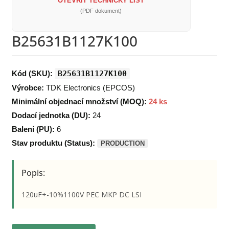
OTEVŘÍT TECHNICKÝ LIST
(PDF dokument)
B25631B1127K100
Kód (SKU):
B25631B1127K100
Výrobce:
TDK Electronics (EPCOS)
Minimální objednací množství (MOQ):
24 ks
Dodací jednotka (DU):
24
Balení (PU):
6
Stav produktu (Status):
PRODUCTION
Popis:
120uF+-10%1100V PEC MKP DC LSI