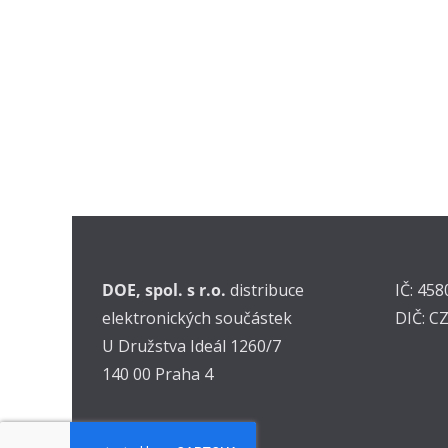
DOE, spol. s r.o.
distribuce
IČ: 45
elektronických součástek
DIČ: C
U Družstva Ideál 1260/7
140 00 Praha 4