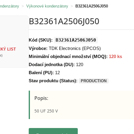
ondenzátory
>
Výkonové kondenzátory
>
B32361A2506J050
B32361A2506J050
Kód (SKU):
B32361A2506J050
Výrobce:
TDK Electronics (EPCOS)
KÝ LIST
t)
Minimální objednací množství (MOQ):
120 ks
Dodací jednotka (DU):
120
Balení (PU):
12
Stav produktu (Status):
PRODUCTION
Popis:
50 UF 250 V