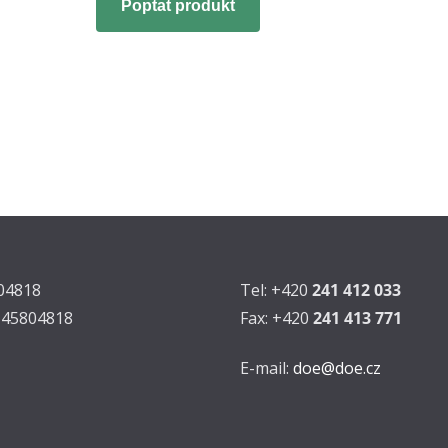
Poptat produkt
804818
Tel: +420
241 412 033
Z45804818
Fax: +420
241 413 771
E-mail:
doe@doe.cz