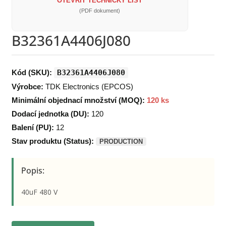
OTEVŘÍT TECHNICKÝ LIST
(PDF dokument)
B32361A4406J080
Kód (SKU):
B32361A4406J080
Výrobce:
TDK Electronics (EPCOS)
Minimální objednací množství (MOQ):
120 ks
Dodací jednotka (DU):
120
Balení (PU):
12
Stav produktu (Status):
PRODUCTION
Popis:
40uF 480 V