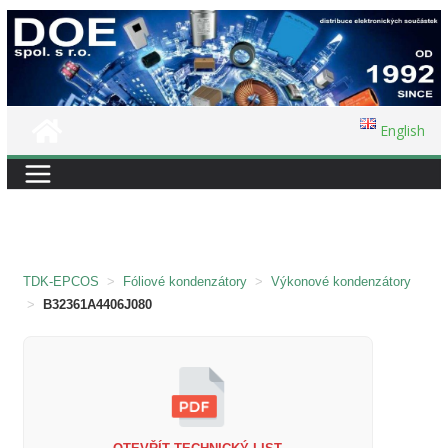
Přeskočit
na
obsah
English
TDK-EPCOS
>
Fóliové kondenzátory
>
Výkonové kondenzátory
>
B32361A4406J080