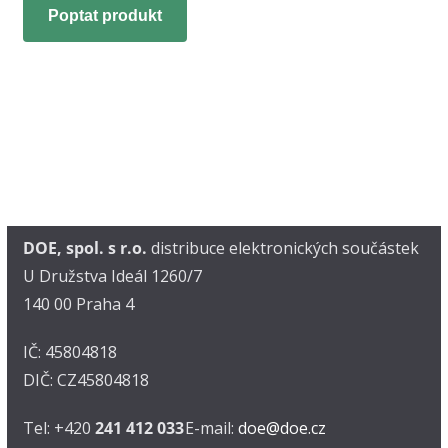
Poptat produkt
DOE, spol. s r.o.
distribuce elektronických součástek
U Družstva Ideál 1260/7
140 00 Praha 4
IČ: 45804818
DIČ: CZ45804818
Tel: +420
241 412 033
E-mail:
doe@doe.cz