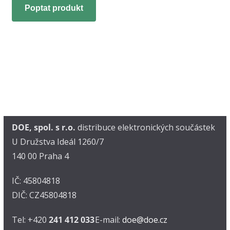
Poptat produkt
DOE, spol. s r.o.
distribuce elektronických součástek
U Družstva Ideál 1260/7
140 00 Praha 4
IČ: 45804818
DIČ: CZ45804818
Tel: +420
241 412 033
E-mail:
doe@doe.cz