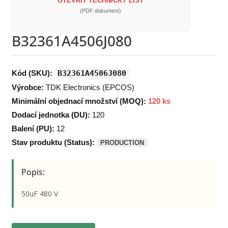
OTEVŘÍT TECHNICKÝ LIST
(PDF dokument)
B32361A4506J080
Kód (SKU):
B32361A4506J080
Výrobce:
TDK Electronics (EPCOS)
Minimální objednací množství (MOQ):
120 ks
Dodací jednotka (DU):
120
Balení (PU):
12
Stav produktu (Status):
PRODUCTION
Popis:
50uF 480 V