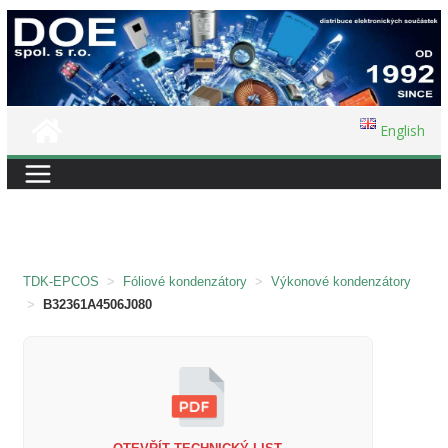
Přeskočit
na
obsah
English
TDK-EPCOS
>
Fóliové kondenzátory
>
Výkonové kondenzátory
>
B32361A4506J080