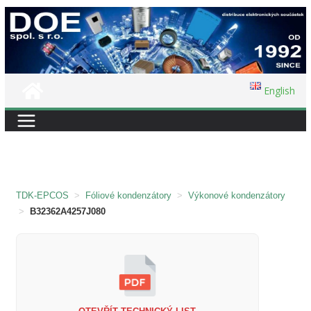
Přeskočit
na
obsah
English
TDK-EPCOS
>
Fóliové kondenzátory
>
Výkonové kondenzátory
>
B32362A4257J080