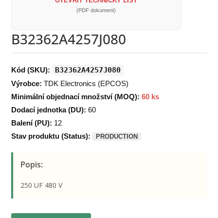
OTEVŘÍT TECHNICKÝ LIST
(PDF dokument)
B32362A4257J080
Kód (SKU):
B32362A4257J080
Výrobce:
TDK Electronics (EPCOS)
Minimální objednací množství (MOQ):
60 ks
Dodací jednotka (DU):
60
Balení (PU):
12
Stav produktu (Status):
PRODUCTION
Popis:
250 UF 480 V