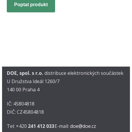
Poptat produkt
DOE, spol. s r.o.
distribuce elektronických součástek
U Družstva Ideál 1260/7
140 00 Praha 4
IČ: 45804818
DIČ: CZ45804818
Tel: +420
241 412 033
E-mail:
doe@doe.cz