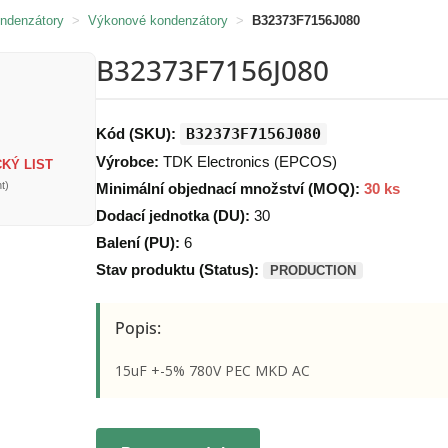
ondenzátory
>
Výkonové kondenzátory
>
B32373F7156J080
B32373F7156J080
Kód (SKU):
B32373F7156J080
Výrobce:
TDK Electronics (EPCOS)
KÝ LIST
t)
Minimální objednací množství (MOQ):
30 ks
Dodací jednotka (DU):
30
Balení (PU):
6
Stav produktu (Status):
PRODUCTION
Popis:
15uF +-5% 780V PEC MKD AC