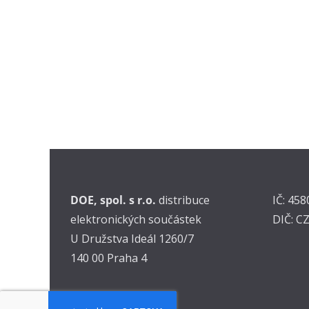
DOE, spol. s r.o.
distribuce
IČ: 45
elektronických součástek
DIČ: C
U Družstva Ideál 1260/7
140 00 Praha 4