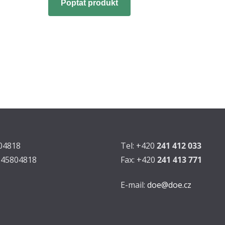
Poptat produkt
804818
Tel: +420
241 412 033
Z45804818
Fax: +420
241 413 771
E-mail:
doe@doe.cz