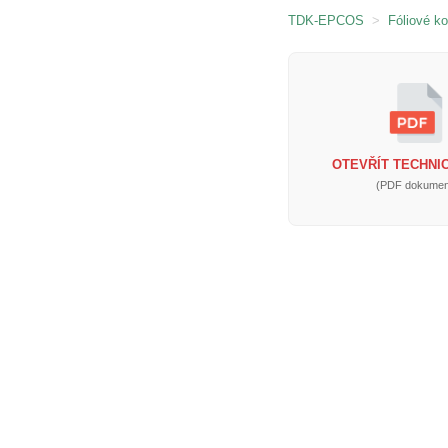
TDK-EPCOS
>
Fóliové k
OTEVŘÍT TECHNIC
(PDF dokumen