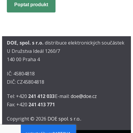
Poptat produkt
DOE, spol. s r.o.
distribuce elektronických součástek
U Družstva Ideál 1260/7
140 00 Praha 4
IČ: 45804818
DIČ: CZ45804818
Tel: +420
241 412 033
E-mail:
doe@doe.cz
Fax: +420
241 413 771
Copyright © 2026
DOE spol. s r.o.
.