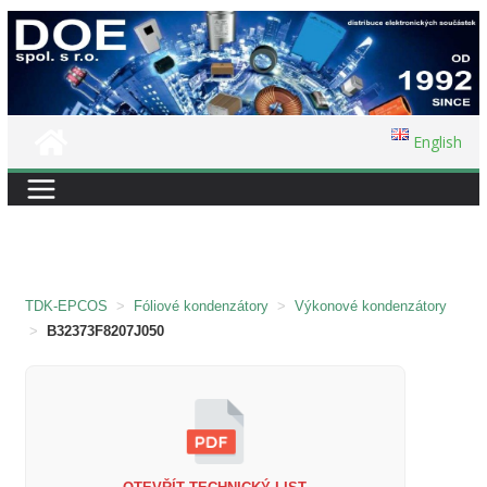
Přeskočit
na
obsah
English
TDK-EPCOS
>
Fóliové kondenzátory
>
Výkonové kondenzátory
>
B32373F8207J050