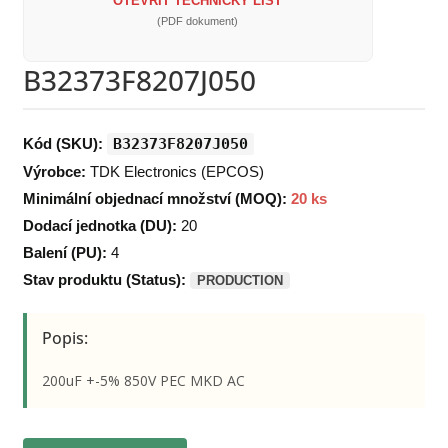
OTEVŘÍT TECHNICKÝ LIST
(PDF dokument)
B32373F8207J050
Kód (SKU):
B32373F8207J050
Výrobce:
TDK Electronics (EPCOS)
Minimální objednací množství (MOQ):
20 ks
Dodací jednotka (DU):
20
Balení (PU):
4
Stav produktu (Status):
PRODUCTION
Popis:
200uF +-5% 850V PEC MKD AC