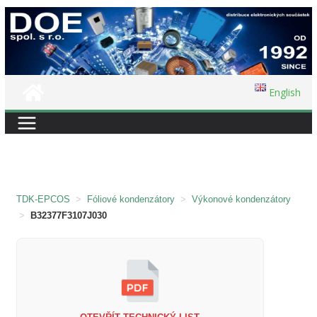
Přeskočit
na
obsah
English
TDK-EPCOS
>
Fóliové kondenzátory
>
Výkonové kondenzátory
>
B32377F3107J030