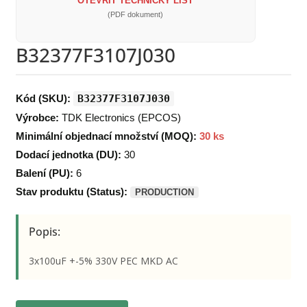
OTEVŘÍT TECHNICKÝ LIST
(PDF dokument)
B32377F3107J030
Kód (SKU):
B32377F3107J030
Výrobce:
TDK Electronics (EPCOS)
Minimální objednací množství (MOQ):
30 ks
Dodací jednotka (DU):
30
Balení (PU):
6
Stav produktu (Status):
PRODUCTION
Popis:
3x100uF +-5% 330V PEC MKD AC