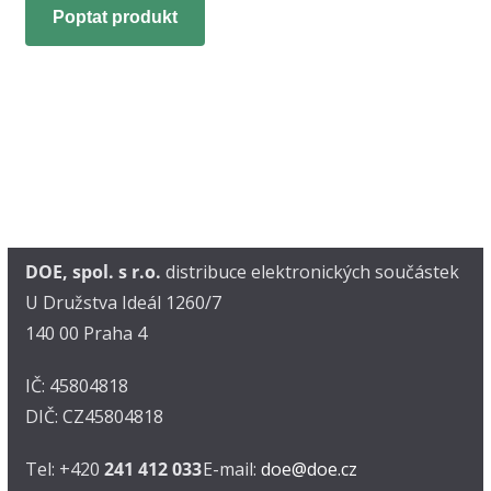
Poptat produkt
DOE, spol. s r.o.
distribuce elektronických součástek
U Družstva Ideál 1260/7
140 00 Praha 4
IČ: 45804818
DIČ: CZ45804818
Tel: +420
241 412 033
E-mail:
doe@doe.cz